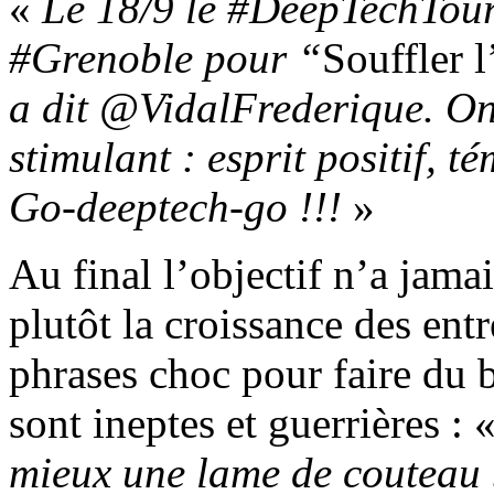
«
Le 18/9 le #DeepTechTour
#Grenoble pour “
Souffler l
a dit @VidalFrederique. On
stimulant : esprit positif, t
Go‑deeptech-go !!!
»
Au final l’objectif n’a jama
plutôt la croissance des entr
phrases choc pour faire du b
sont ineptes et guerrières : 
mieux une lame de couteau 