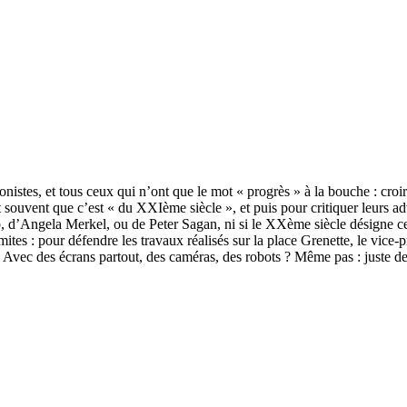
istes, et tous ceux qui n’ont que le mot « progrès » à la bouche : croir
t souvent que c’est « du XXIème siècle », et puis pour critiquer leurs 
ump, d’Angela Merkel, ou de Peter Sagan, ni si le XXème siècle désign
mites : pour défendre les travaux réalisés sur la place Grenette, le vice
. Avec des écrans partout, des caméras, des robots ? Même pas : juste de