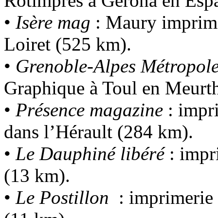
Rotimpres à Gerona en Esp
•
Isère mag
: Maury imprimeu
Loiret (525 km).
•
Grenoble-Alpes Métropol
Graphique à Toul en Meurth
•
Présence magazine
: impr
dans l’Hérault (284 km).
•
Le Dauphiné libéré
: impr
(13 km).
•
Le Postillon
: imprimerie