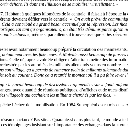
rtir dehors. Ils donnent l’illusion de se mobiliser virtuellement.
»
. Habitant à quelques kilomètres de la centrale, il faisait à l’époque l
érents devaient défiler vers la centrale. «
On avait prévu de communiquer 
. Cela a contribué au grand bazar accentué par la répression. Les flics
s cortèges. En tant qu’organisateurs, on était très démunis parce qu’o
s outils actuels
», même si par ailleurs il trouve aussi que «
les réseaux 
Morestel avait notamment beaucoup préparé la circulation des manifestants
, notamment avec les fake news. À Malville aussi beaucoup de fausses in
s. Celle où, après avoir été obligée d’aller transmettre des informations
 orchestrée par les autorités des militants allemands venus en nombre. «
 dans son village, ça a permis de ramener plein de militants allemands
éfet soit au courant. Donc ça a retardé le moment où il a pu faire lever 
oup : il y avait beaucoup de discussions argumentées sur le fond, aujou
nges, avec quantité de réunions publiques, d’affiches et de tracts dist
s villageois qui cachaient les militants cherchés par les flics.
»
mpêché l’échec de la mobilisation. En 1984 Superphénix sera mis en serv
les réseaux sociaux ? Pas sûr… Quarante-six ans plus tard, le monde a 
 ces témoignages insistant sur l’importance des échanges dans la « vraie 