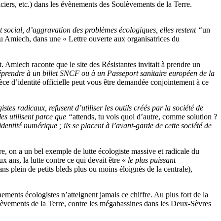
liciers, etc.) dans les évènements des Soulèvements de la Terre.
 social, d’aggravation des problèmes écologiques, elles restent “
un
 Amiech, dans une « Lettre ouverte aux organisatrices du
ût. Amiech raconte que le site des Résistantes invitait à prendre un
méprendre à un billet SNCF ou à un Passeport sanitaire européen de la
èce d’identité officielle peut vous être demandée conjointement à ce
istes radicaux, refusent d’utiliser les outils créés par la société de
les utilisent parce que “
attends, tu vois quoi d’autre, comme solution ?
identité numérique ; ils se placent à l’avant-garde de cette société de
ère, on a un bel exemple de lutte écologiste massive et radicale du
 ans, la lutte contre ce qui devait être «
le plus puissant
s plein de petits bleds plus ou moins éloignés de la centrale),
ments écologistes n’atteignent jamais ce chiffre. Au plus fort de la
lèvements de la Terre, contre les mégabassines dans les Deux-Sèvres