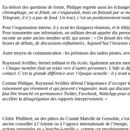
En-dehors des questions de forme, Philippe regrette aussi les échanges
chronophage, on se fritait, on s’engueulait, mais on finissait par se m
Telegram, il n’y a pas de fond. Un tract, c’est un positionnement maté
Pour l’organisation interne, il y avait les (longues) réunions, et le tél
Pour transmettre une information, un militant devait appeler dix person
raconte un autre ancien membre actif, qui assure : «
On faisait des réu
heures de débats, de discussions enflammées. Aujourd’hui l’invasion 
Autre moyen de communication : les prémisses des radios pirates, avec 
Raymond Avrillier, éternel militant et élu écolo, également ancien me
«
Chaque membre était un relais vers d’autres personnes. L’info se dif
contact. C’est la grande différence avec l’époque actuelle : il y avai
Comme Philippe, Raymond Avrillier défend l’importance d’occuper le t
raisonnent qui résonnent et qui peuvent s’engueuler, mais qui discutent
faut être branché en permanence Twitter, Facebook, WattsApp pour avoi
accélère la désagrégation des rapports interpersonnels.
»
Cédric Phillibert, un des piliers du Comité Malville de Grenoble, s’es
ancien conseiller à l’Ademe ou à l’agence internationale de l’énergie, 
actions organisées au « bouche-à-oreille », comme cet envahissement de