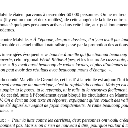
lle étaient parvenus à rassembler 60 000 personnes. On ne rentrera pas i
» (il y eut un mort et deux mutilés), de cette apogée de la lutte contre «
contacté quelques personnes actives dans cette lutte, aux positionnements 
modernes.
 contre Malville. «
À l’époque, des gros dossiers, il n’y en avait pas tant
noble et actuel militant naturaliste passé par la promotion des action
s interrogées évoquent «
le bouche-à-oreille qui fonctionnait beaucoup
ouverte
, celui régional
Vérité Rhône-Alpes
, et les locaux
Le casse-noix
,
même. «
Il y avait aussi beaucoup de radios locales, et plus d’antennes
, on peut avoir des résultats avec beaucoup moins d’énergie
».
 comité Malville de Grenoble, cet instit’ à la retraite est aujourd’hui 
e seul avantage du numérique, c’est la rapidité du contact. Mais ça exc
pier tu le poses, tu le reprends, tu le relis, tu le retrouves facilement. 
de cet été, suite à l’éboulement ayant bloqué les circulations en Mauri
. On a écrit un bon texte en réponse, expliquant qu’on voulait des vallée
 a juste été diffusé sur Signal de façon confidentielle. Je rame beaucoup p
ilieu.
»
ux : «
Pour la lutte contre les carrières, deux personnes ont voulu cré
bonnent pas. Mais si on a rien de nouveau à dire, pourquoi vouloir à t