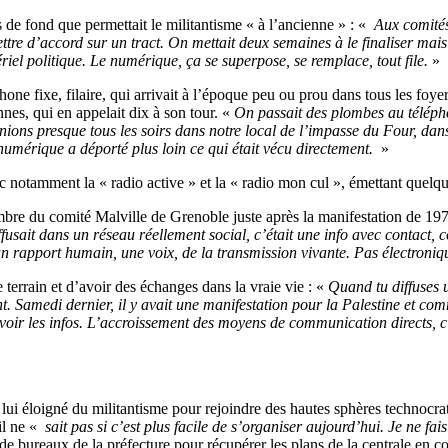
 de fond que permettait le militantisme « à l’ancienne » : «
Aux comités 
ettre d’accord sur un tract. On mettait deux semaines à le finaliser mais
riel politique. Le numérique, ça se superpose, se remplace, tout file.
»
éphone fixe, filaire, qui arrivait à l’époque peu ou prou dans tous les foy
nes, qui en appelait dix à son tour. «
On passait des plombes au télépho
nions presque tous les soirs dans notre local de l’impasse du Four, dans 
numérique a déporté plus loin ce qui était vécu directement.
»
notamment la « radio active » et la « radio mon cul », émettant quelque
mbre du comité Malville de Grenoble juste après la manifestation de 19
fusait dans un réseau réellement social, c’était une info avec contact, 
t un rapport humain, une voix, de la transmission vivante. Pas électroni
errain et d’avoir des échanges dans la vraie vie : «
Quand tu diffuses u
. Samedi dernier, il y avait une manifestation pour la Palestine et comme
r les infos. L’accroissement des moyens de communication directs, c’est
t lui éloigné du militantisme pour rejoindre des hautes sphères technocr
il ne «
sait pas si c’est plus facile de s’organiser aujourd’hui. Je ne fa
 bureaux de la préfecture pour récupérer les plans de la centrale en co