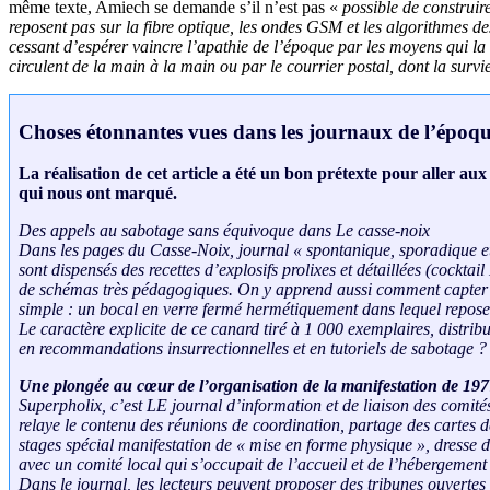
même texte, Amiech se demande s’il n’est pas «
possible de construir
reposent pas sur la fibre optique, les ondes GSM et les algorithmes 
cessant d’espérer vaincre l’apathie de l’époque par les moyens qui la r
circulent de la main à la main ou par le courrier postal, dont la surv
Choses étonnantes vues dans les journaux de l’époq
La réalisation de cet article a été un bon prétexte pour aller au
qui nous ont marqué.
Des appels au sabotage sans équivoque dans
Le casse-noix
Dans les pages du
Casse-Noix
, journal « spontanique, sporadique et
sont dispensés des recettes d’explosifs prolixes et détaillées (cockt
de schémas très pédagogiques. On y apprend aussi comment capter l
simple : un bocal en verre fermé hermétiquement dans lequel repose 
Le caractère explicite de ce canard tiré à 1 000 exemplaires, distrib
en recommandations insurrectionnelles et en tutoriels de sabotage ?
Une plongée au cœur de l’organisation de la manifestation de 19
Superpholix
, c’est LE journal d’information et de liaison des comité
relaye le contenu des réunions de coordination, partage des cartes de
stages spécial manifestation de « mise en forme physique », dresse de
avec un comité local qui s’occupait de l’accueil et de l’hébergemen
Dans le journal, les lecteurs peuvent proposer des tribunes ouvert