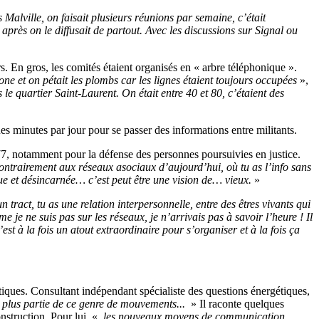
Malville, on faisait plusieurs réunions par semaine, c’était
 après on le diffusait de partout. Avec les discussions sur Signal ou
ers. En gros, les comités étaient organisés en « arbre téléphonique ».
ne et on pétait les plombs car les lignes étaient toujours occupées
»,
le quartier Saint-Laurent. On était entre 40 et 80, c’étaient des
s minutes par jour pour se passer des informations entre militants.
77, notamment pour la défense des personnes poursuivies en justice.
contrairement aux réseaux asociaux d’aujourd’hui, où tu as l’info sans
que et désincarnée… c’est peut être une vision de… vieux.
»
n tract, tu as une relation interpersonnelle, entre des êtres vivants qui
 je ne suis pas sur les réseaux, je n’arrivais pas à savoir l’heure ! Il
 à la fois un atout extraordinaire pour s’organiser et à la fois ça
atiques. Consultant indépendant spécialiste des questions énergétiques,
is plus partie de ce genre de mouvements...
» Il raconte quelques
nstruction. Pour lui, «
les nouveaux moyens de communication