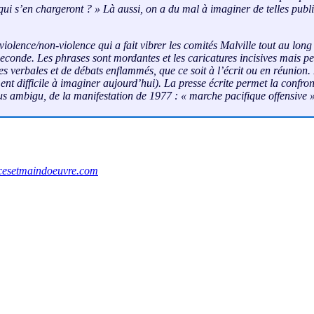
qui s’en chargeront ?
» Là aussi, on a du mal à imaginer de telles publ
t violence/non-violence qui a fait vibrer les comités Malville tout au l
econde. Les phrases sont mordantes et les caricatures incisives mais pe
 verbales et de débats enflammés, que ce soit à l’écrit ou en réunion. 
ent difficile à imaginer aujourd’hui). La presse écrite permet la confr
plus ambigu, de la manifestation de 1977 : « marche pacifique offensive
esetmaindoeuvre.com