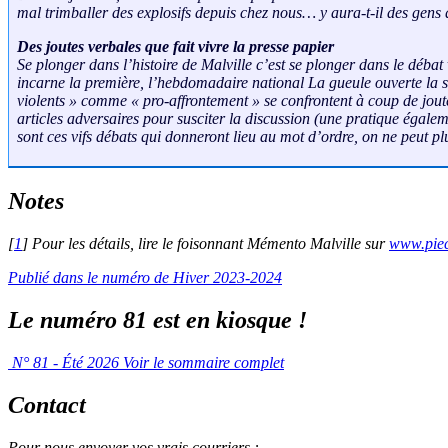
mal trimballer des explosifs depuis chez nous… y aura-t-il des gens 
Des joutes verbales que fait vivre la presse papier
Se plonger dans l’histoire de Malville c’est se plonger dans le déba
incarne la première, l’hebdomadaire national
La gueule ouverte
la s
violents » comme « pro-affrontement » se confrontent à coup de joutes
articles adversaires pour susciter la discussion (une pratique égalem
sont ces vifs débats qui donneront lieu au mot d’ordre, on ne peut 
Notes
[
1
]
Pour les détails, lire le foisonnant Mémento Malville sur
www.piec
Publié dans le numéro de Hiver 2023-2024
Le numéro 81 est en kiosque !
N° 81 - Été 2026
Voir le sommaire complet
Contact
Pour nous envoyer vos vrais courriers :