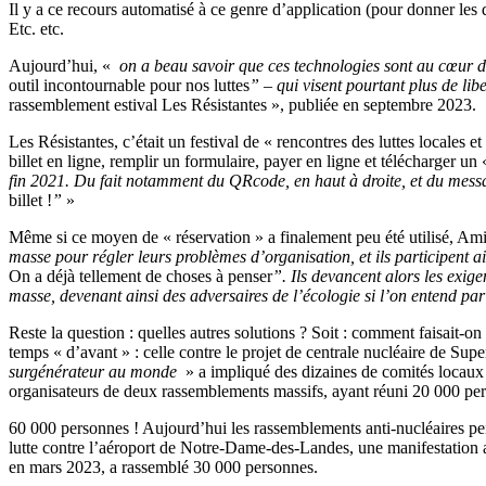
Il y a ce recours automatisé à ce genre d’application (pour donner les d
Etc. etc.
Aujourd’hui, «
on a beau savoir que ces technologies sont au cœur de
outil incontournable pour nos luttes
” – qui visent pourtant plus de lib
rassemblement estival Les Résistantes », publiée en septembre 2023.
Les Résistantes, c’était un festival de « rencontres des luttes locales 
billet en ligne, remplir un formulaire, payer en ligne et télécharger un
fin 2021. Du fait notamment du QRcode, en haut à droite, et du messag
billet !
”
»
Même si ce moyen de « réservation » a finalement peu été utilisé, Ami
masse pour régler leurs problèmes d’organisation, et ils participent ain
On a déjà tellement de choses à penser
”. Ils devancent alors les exige
masse, devenant ainsi des adversaires de l’écologie si l’on entend par
Reste la question : quelles autres solutions ? Soit : comment faisait-on
temps « d’avant » : celle contre le projet de centrale nucléaire de Sup
surgénérateur au monde
» a impliqué des dizaines de comités locaux 
organisateurs de deux rassemblements massifs, ayant réuni 20 000 pers
60 000 personnes ! Aujourd’hui les rassemblements anti-nucléaires pein
lutte contre l’aéroport de Notre-Dame-des-Landes, une manifestation 
en mars 2023, a rassemblé 30 000 personnes.