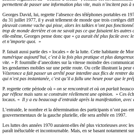
permettent de passer une information plus vite, mais n’incitent pas à so
Georges David, lui, regrette l’absence des téléphones portables en 1977
du 31 juillet 1977, il y avait tellement de monde que trois cortèges diff
pleuvait comme vache qui pisse, alors les talkies n’ont pas fonctionné
trop de monde derrière et on ne savait pas ce que faisaient les autre
elle-même, Georges pense donc que «
ça aurait été plus facile avec le
et n’importe quoi.
»
P. faisait aussi partie des « locales » de la lutte. Cette habitante de 
numérique aujourd’hui, c’est à la fois plus pratique et plus dangereux
vite.
» P. fourmille d’anecdotes sur la vitesse moindre des communication
les gendarmes mobiles sur une petite route. Ou celle illustrant la peur
Vézeronce a fait passer un arrêté pour interdire aux flics de rentrer
qui n’est pas instantanée, c’est qu’il a fallu une heure pour que le pr
P. regrette cette période où «
on se rencontrait et où on parlait beauc
par réflexe mais sans se construire réellement une opinion.
» Ces écha
locaux. «
Il y a eu beaucoup d’entraide après la manifestation, avec de
L’entraide, le nombre et la détermination des participants n’ont pas e
gouvernementaux de la gauche plurielle, elle sera arrêtée en 1997.
Les luttes des années 1970 auraient-elles été plus victorieuses avec 
paraît inéluctable et incontournable. Mais, en se basant notamment sur