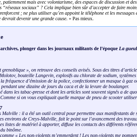
e, patiemment mais avec volontarisme, des espaces de discussion et des c
des “réseaux sociaux” ? Cela implique bien sûr d’accepter de faire moin
enforcent ; ne plus utiliser qu’en appoint le téléphone et les messages 
ie devrait devenir une grande cause.
» Pas mieux.
ue
x archives, plonger dans les journaux militants de l’époque
La gueul
 grenoblique », on retrouve des conseils avisés. Sous des titres d’artic
ail Molotov, bouteille Langevin, explosifs au chlorate de sodium, systè
a fréquence d’émission de la police, confectionner un masque à gaz ou
pendant une dizaine de jours du caca et de la levure de boulanger.
ué dans les tabac-presse et dont les articles sont souvent signés a de qu
 Comme si on vous expliquait quelle marque de pneu de scooter utiliser
77
s Malville : il a été un outil central pour permettre aux manifestants de
s environs de Creys-Malville, fait le point sur l’avancement des travau
s listes de matériel à apporter, diffuse les contacts des différents réf
t du binôme.
es comme «
Les non-violents m’emmerdent ! Les non-violents me pompent