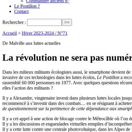
Commander anciens n°
Le Postillon ?
Contact
Rechercher :
Accueil
>
Hiver 2023-2024 / N°71
De Malville aux luttes actuelles
La révolution ne sera pas numér
Dans les milieux militants écologistes aussi, le smartphone devient de 
invasive de ces technologies dans les luttes écolos,
Le Postillon
a recon
rassemblé 60 000 personnes en 1977. Avec quelques questions récurren
elles l’action des militants ?
Il y a Alexandre, vingtenaire investi dans plusieurs luttes locales jusqu
recommencé à s’investir dans des combats… en se résignant à acheter
de questionnement sur la pertinence de cette dépendance aux smartp
Il y a cet appel à une action de blocage contre le Métrocâble où l’on do
Il y a les discussions et engueulades virtuelles remplies d’incompréhens
Il y a cette lutte contre une centrale photovoltaïque, dans les Alpes d