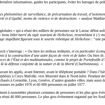
ernières informations, guider les participants, éviter les barrages de po
s phénomènes de surveillance, de précarisation du travail, d’isolement
erté et d’égalité, moins de violence et de destructions
» analyse Matthieu
et globales » qui a réuni des milliers de personnes sur le Larzac début ao
 «
beau billet barré du sigle souriant de HelloAsso, ressemblant à s’y 
e stupéfiant figurant sous le sourire robotique de HelloAsso : “
une pi
ech s’interroge : «
Ou bien les milieux militants, et en particulier écolog
si à la construction d’une autre façon de vivre et de lutter. Ou bien ils 
nces de l’État et des multinationales, comme le projet de Portefeuille d’
 là la défense conjointe de la nature et de la liberté (Charbonneau).
»
 avant les applis, avant Internet, avant le téléphone portable ? Dans l’Is
erphénix à Creys Malville, vers Morestel dans le Nord-Isère. Pendant deux
(basés à Grenoble, Lyon, Genève, d’autres grandes villes, mais aussi dan
onnes en juillet 1976 et 60 000 personnes en juillet 1977.
ent à rassembler plusieurs centaines de personnes et les plus gros évène
a réuni 40 000 personnes. Le plus gros évènement organisé par les Sou