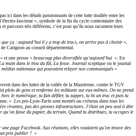
ci dans les détails passionnants de cette lutte tiraillée entre les
 l’électro-fascisme », symbole de la fin du cycle contestataire des
et parcours très différents, c’est pour qu’ils nous racontent leurs
 que ça : aujourd’hui il y a trop de trucs, on arrive pas à choisir
»,
s de Carignon au conseil départemental.
» et une presse «
beaucoup plus diversifiée qu’aujourd’hui
». En
La main dans le trou du fût
,
La fosse. Journal sceptique
ou le journal
 de médias nationaux qui pouvaient relayer nos communiqués
»
investi dans des luttes de la vallée de la Maurienne, contre le TGV
lut plein de gens et renferme les militants sur eux-mêmes. On ne prend
Avec le numérique, tu fais défiler, tu zappes, tu lis un truc et puis tu
enne. «
Les pro-Lyon-Turin sont montés au créneau dans tous les
s vivantes, pas des grosses infrastructures. J’étais un peu seul à dire
our qu’on fasse du papier, du terrain. Quand tu distribues, tu occupes le
er une page Facebook. Aux réunions, elles voulaient qu’on trouve des
out prix publier ?
»