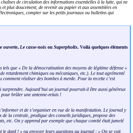
haînes de circulation des informations essentielles à la lutte, qui ne
s et plus doucement, de revenir au papier et aux assemblées en
électroniques, compter sur les petits journaux ou bulletins qui
e ouverte
,
Le casse-noix
ou
Superpholix
. Voilà quelques éléments
les tels que « De la démocratisation des moyens de légitime défense »
mes de retardement chimiques ou mécaniques, etc.). Le tout agrémenté
 comment réaliser des bombes à merde. Pour la recette c’est
oi surprendre. Aujourd’hui un journal pourrait-il être aussi généreux
 pour brûler une antenne-relais !
 s’informer et de s’organiser en vue de la manifestation. Le journal y
x de la centrale, prodigue des conseils juridiques, propose des
érents, etc. On y apprend par exemple que chaque comité était jumelé
 le dard !
» ou envoyer leurs questions au journal : «
On se voit