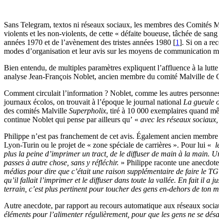
Sans Telegram, textos ni réseaux sociaux, les membres des Comités Malvi
violents et les non-violents, de cette « défaite boueuse, tâchée de sang 
années 1970 et de l’avènement des tristes années 1980
[
1
]
. Si on a re
modes d’organisation et leur avis sur les moyens de communication 
Bien entendu, de multiples paramètres expliquent l’affluence à la lutte
analyse Jean-François Noblet, ancien membre du comité Malville de Gre
Comment circulait l’information ? Noblet, comme les autres personne
journaux écolos, on trouvait à l’époque le journal national
La gueule 
des comités Malville
Superpholix
, tiré à 10 000 exemplaires quand 
continue Noblet qui pense par ailleurs qu’ «
avec les réseaux sociaux
Philippe n’est pas franchement de cet avis. Également ancien membre du
Lyon-Turin ou le projet de « zone spéciale de carrières ». Pour lui «
l
plus la peine d’imprimer un tract, de le diffuser de main à la main. Un pa
passes à autre chose, sans y réfléchir.
» Philippe raconte une anecdote 
médias pour dire que c’était une raison supplémentaire de faire le TGV
qu’il fallait l’imprimer et le diffuser dans toute la vallée. En fait il
terrain, c’est plus pertinent pour toucher des gens en-dehors de ton m
Autre anecdote, par rapport au recours automatique aux réseaux socia
éléments pour l’alimenter régulièrement, pour que les gens ne se désa