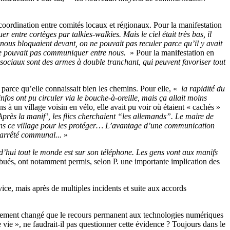
a coordination entre comités locaux et régionaux. Pour la manifestation
entre cortèges par talkies-walkies. Mais le ciel était très bas, il
 nous bloquaient devant, on ne pouvait pas reculer parce qu’il y avait
n ne pouvait pas communiquer entre nous.
» Pour la manifestation en
sociaux sont des armes à double tranchant, qui peuvent favoriser tout
, parce qu’elle connaissait bien les chemins. Pour elle, «
la rapidité du
fos ont pu circuler via le bouche-à-oreille, mais ça allait moins
 à un village voisin en vélo, elle avait pu voir où étaient « cachés »
Après la manif’, les flics cherchaient “les allemands”. Le maire de
 dans ce village pour les protéger… L’avantage d’une communication
l’arrêté communal...
»
rd’hui tout le monde est sur son téléphone. Les gens vont aux manifs
ribués, ont notamment permis, selon P. une importante implication des
ice, mais après de multiples incidents et suite aux accords
tellement changé que le recours permanent aux technologies numériques
vie », ne faudrait-il pas questionner cette évidence ? Toujours dans le