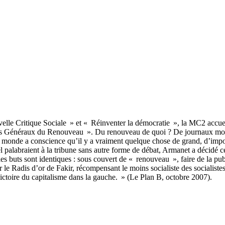
velle Critique Sociale » et « Réinventer la démocratie », la MC2 accuei
ats Généraux du Renouveau ». Du renouveau de quoi ? De journaux morib
monde a conscience qu’il y a vraiment quelque chose de grand, d’importa
 palabraient à la tribune sans autre forme de débat, Armanet a décidé ce
 les buts sont identiques : sous couvert de « renouveau », faire de la pub
e Radis d’or de Fakir, récompensant le moins socialiste des socialiste
victoire du capitalisme dans la gauche. » (Le Plan B, octobre 2007).