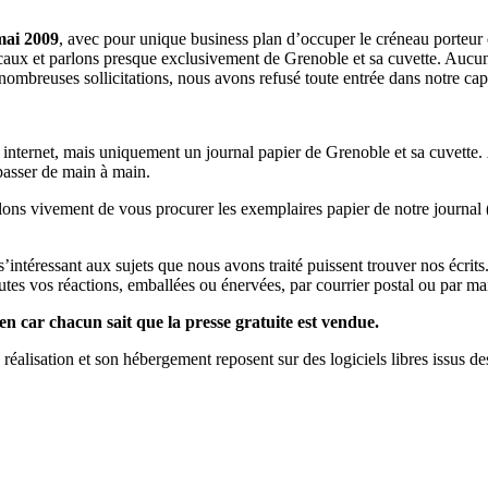
mai 2009
, avec pour unique business plan d’occuper le créneau porteur 
aux et parlons presque exclusivement de Grenoble et sa cuvette. Aucune 
nombreuses sollicitations, nous avons refusé toute entrée dans notre c
a internet, mais uniquement un journal papier de Grenoble et sa cuvette.
 passer de main à main.
llons vivement de vous procurer les exemplaires papier de notre journal 
s s’intéressant aux sujets que nous avons traité puissent trouver nos éc
utes vos réactions, emballées ou énervées, par courrier postal ou par mai
en car chacun sait que la presse gratuite est vendue.
a réalisation et son hébergement reposent sur des logiciels libres issus d