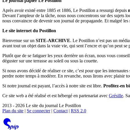
Le journal papier Le Postillon
Après avoir existé entre 1885 et 1886, Le Postillon a ressurgi depuis
Devant l’ampleur de la tâche, nous nous concentrons sur des sujets loc
nous convaincre de devenir son journal de propagande. Et malgré les 
Le site internet du Postillon
Bienvenue sur un
SITE-ARCHIVE
. Le Postillon n’est pas un médi
avant tout un objet dans la vraie vie, qui sent l’encre et qu’on peut se
Plutôt que de se fatiguer les yeux derrière un écran, nous vous consei
déguster sur une terrasse au soleil ou sous la couette.
Si nous avons décidé de réaliser ce site, c’est pour que les internaute
perdre notre temps à modérer. En revanche, nous lirons avec plaisir to
Si notre journal est payant, l’accès à notre site est libre.
Profitez-en bi
Ce site web a été réalisé et est hébergé en partenariat avec
Grésille
. S
2013 - 2026 Le site du journal Le Postillon
Plan du site
|
Se connecter
|
Contact
|
RSS 2.0