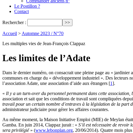
Commander anciens n°
Le Postillon ?
Contact
Rechercher :
Accueil
>
Automne 2023 / N°70
Les multiples vies de Jean-François Clappaz
Les limites de l’Adate
Dans le dernier numéro, on consacrait une pleine page au « jardinier 
communes en charge du « développement industriel ». Des lecteurs nous
l’association Adate, une association d’aide aux étrangers
[
1
]
.
«
Il y a un turn-over du personnel permanent dans cette association, 
association et sait que les conditions de travail sont compliquées dep
travail pour un certain nombre d’entraves à la législation de la part d
administrateur judiciaire pour gérer les affaires courantes.
Au même moment, la Maison Initiative Emploi (MIE) de Meylan était li
Gamba. En juin 2014, Clappaz jurait : «
S’il est nécessaire de revoir
sera privilégié
» (
www.lebonplan.org
, 20/06/2014). Quatre mois plus 