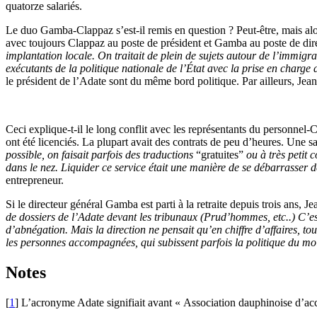
quatorze salariés.
Le duo Gamba-Clappaz s’est-il remis en question ? Peut-être, mais alor
avec toujours Clappaz au poste de président et Gamba au poste de direc
implantation locale. On traitait de plein de sujets autour de l’immigr
exécutants de la politique nationale de l’État avec la prise en ch
le président de l’Adate sont du même bord politique. Par ailleurs, Jea
Ceci explique-t-il le long conflit avec les représentants du personnel-C
ont été licenciés. La plupart avait des contrats de peu d’heures. Une 
possible, on faisait parfois des traductions
“gratuites”
ou à très petit 
dans le nez. Liquider ce service était une manière de se débarrasser d
entrepreneur.
Si le directeur général Gamba est parti à la retraite depuis trois ans, 
de dossiers de l’Adate devant les tribunaux (Prud’hommes, etc..) C’e
d’abnégation. Mais la direction ne pensait qu’en chiffre d’affaires, tou
les personnes accompagnées, qui subissent parfois la politique du mo
Notes
[
1
]
L’acronyme Adate signifiait avant « Association dauphinoise d’accue