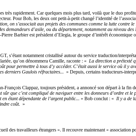
s très rapidement. Car quelques mois plus tard, voilà que le duo profite 
teur. Pour Bob, les deux ont petit-à-petit changé l’identité de l’associa
ation, on s’associait aux projets des communes comme la lutte contre le
arge des demandeurs d’asile, ou du département, notamment au niveau 
n-Pierre Barbier est président d’Elegia, le groupe d’intérêt économique 
GT, s’étant notamment cristallisé autour du service traduction/interprétar
salariée, qu’on dénommera Camille, raconte : «
La direction a prétexté q
coût pour permettre à tous d’y accéder. C’était aussi le service où il y a
es derniers Gaulois réfractaires...
» Depuis, certains traducteurs-interpr
Jean-François Clappaz, toujours président, a annoncé son départ à la fin 
st sûr que c’est compliqué de naviguer entre les donneurs d’ordre et l
t en étant dépendante de l’argent public...
» Bob conclut : «
Il y a de l
indre coût.
»
il des travailleurs étrangers ». Il recouvre maintenant « association po