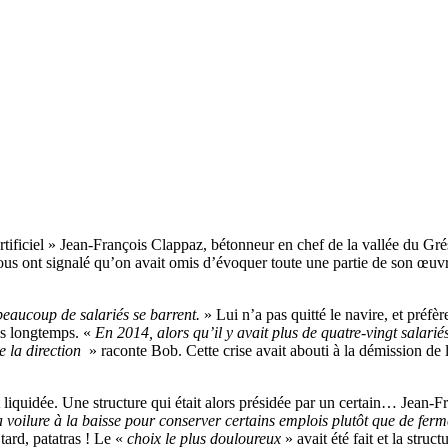
artificiel » Jean-François Clappaz, bétonneur en chef de la vallée du G
 ont signalé qu’on avait omis d’évoquer toute une partie de son œuvre..
beaucoup de salariés se barrent.
» Lui n’a pas quitté le navire, et préf
uis longtemps. «
En 2014, alors qu’il y avait plus de quatre-vingt salari
e la direction
» raconte Bob. Cette crise avait abouti à la démission de l
quidée. Une structure qui était alors présidée par un certain… Jean-Fr
 la voilure à la baisse pour conserver certains emplois plutôt que de fer
tard, patatras ! Le «
choix le plus douloureux
» avait été fait et la struct