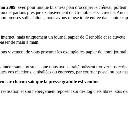
mai 2009
, avec pour unique business plan d’occuper le créneau porteur 
aux et parlons presque exclusivement de Grenoble et sa cuvette. Aucune 
nombreuses sollicitations, nous avons refusé toute entrée dans notre c
a internet, mais uniquement un journal papier de Grenoble et sa cuvette.
 passer de main à main.
llons vivement de vous procurer les exemplaires papier de notre journal 
s s’intéressant aux sujets que nous avons traité puissent trouver nos éc
utes vos réactions, emballées ou énervées, par courrier postal ou par mai
en car chacun sait que la presse gratuite est vendue.
a réalisation et son hébergement reposent sur des logiciels libres issus d