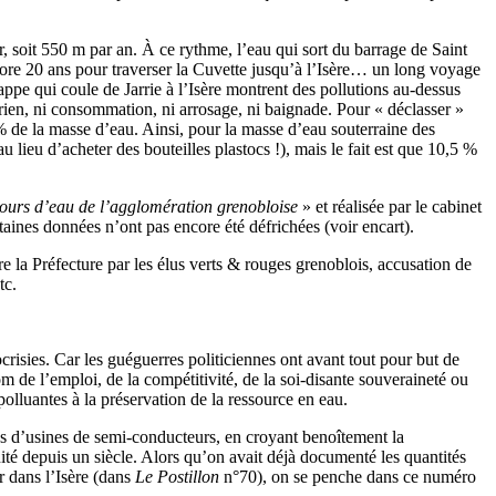
r, soit 550 m par an. À ce rythme, l’eau qui sort du barrage de Saint
ncore 20 ans pour traverser la Cuvette jusqu’à l’Isère… un long voyage
ppe qui coule de Jarrie à l’Isère montrent des pollutions au-dessus
 rien, ni consommation, ni arrosage, ni baignade. Pour « déclasser »
% de la masse d’eau. Ainsi, pour la masse d’eau souterraine des
 lieu d’acheter des bouteilles plastocs !), mais le fait est que 10,5 %
 cours d’eau de l’agglomération grenobloise
» et réalisée par le cabinet
taines données n’ont pas encore été défrichées (voir encart).
e la Préfecture par les élus verts & rouges grenoblois, accusation de
tc.
risies. Car les guéguerres politiciennes ont avant tout pour but de
m de l’emploi, de la compétitivité, de la soi-disante souveraineté ou
 polluantes à la préservation de la ressource en eau.
ons d’usines de semi-conducteurs, en croyant benoîtement la
ité depuis un siècle. Alors qu’on avait déjà documenté les quantités
 dans l’Isère (dans
Le Postillon
n°70), on se penche dans ce numéro