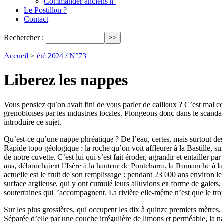
Commander anciens n°
Le Postillon ?
Contact
Rechercher :
Accueil
>
été 2024 / N°73
Liberez les nappes
Vous pensiez qu’on avait fini de vous parler de cailloux ? C’est mal co
grenobloises par les industries locales. Plongeons donc dans le scanda
introduire ce sujet.
Qu’est-ce qu’une nappe phréatique ? De l’eau, certes, mais surtout des
Rapide topo géologique : la roche qu’on voit affleurer à la Bastille, s
de notre cuvette. C’est lui qui s’est fait éroder, agrandir et entailler p
ans, débouchaient l’Isère à la hauteur de Pontcharra, la Romanche à la 
actuelle est le fruit de son remplissage : pendant 23 000 ans environ le
surface argileuse, qui y ont cumulé leurs alluvions en forme de galets, 
souterraines qui l’accompagnent. La rivière elle-même n’est que le tr
Sur les plus grossières, qui occupent les dix à quinze premiers mètres, 
Séparée d’elle par une couche irrégulière de limons et perméable, la na