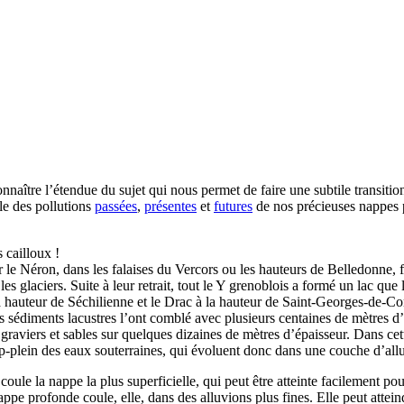
nnaître l’étendue du sujet qui nous permet de faire une subtile transitio
le des pollutions
passées
,
présentes
et
futures
de nos précieuses nappes p
 cailloux !
ur le Néron, dans les falaises du Vercors ou les hauteurs de Belledonne, 
ar les glaciers. Suite à leur retrait, tout le Y grenoblois a formé un lac q
hauteur de Séchilienne et le Drac à la hauteur de Saint-Georges-de-Commi
s sédiments lacustres l’ont comblé avec plusieurs centaines de mètres d’ar
graviers et sables sur quelques dizaines de mètres d’épaisseur. Dans cette
op-plein des eaux souterraines, qui évoluent donc dans une couche d’all
coule la nappe la plus superficielle, qui peut être atteinte facilement po
ppe profonde coule, elle, dans des alluvions plus fines. Elle peut attein