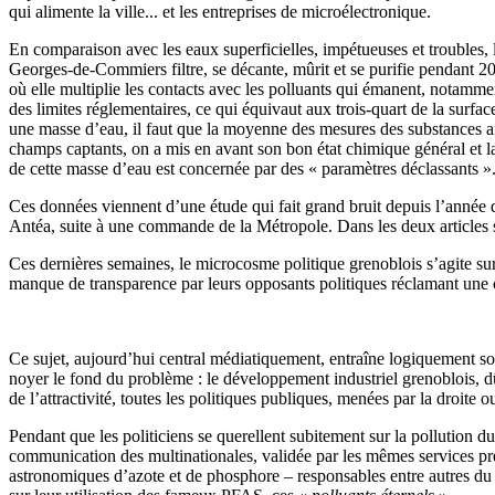
qui alimente la ville... et les entreprises de microélectronique.
En comparaison avec les eaux superficielles, impétueuses et troubles, l
Georges-de-Commiers filtre, se décante, mûrit et se purifie pendant 20
où elle multiplie les contacts avec les polluants qui émanent, notamme
des limites réglementaires, ce qui équivaut aux trois-quart de la surfa
une masse d’eau, il faut que la moyenne des mesures des substances ana
champs captants, on a mis en avant son bon état chimique général et la q
de cette masse d’eau est concernée par des « paramètres déclassants ».
Ces données viennent d’une étude qui fait grand bruit depuis l’année d
Antéa, suite à une commande de la Métropole. Dans les deux articles su
Ces dernières semaines, le microcosme politique grenoblois s’agite sur
manque de transparence par leurs opposants politiques réclamant une c
Ce sujet, aujourd’hui central médiatiquement, entraîne logiquement son
noyer le fond du problème : le développement industriel grenoblois, dû 
de l’attractivité, toutes les politiques publiques, menées par la droite 
Pendant que les politiciens se querellent subitement sur la pollution 
communication des multinationales, validée par les mêmes services préf
astronomiques d’azote et de phosphore – responsables entre autres du 