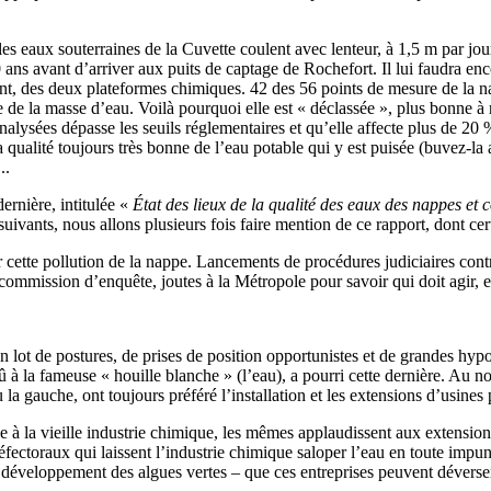
es eaux souterraines de la Cuvette coulent avec lenteur, à 1,5 m par jou
 ans avant d’arriver aux puits de captage de Rochefort. Il lui faudra e
nt, des deux plateformes chimiques. 42 des 56 points de mesure de la na
ce de la masse d’eau. Voilà pourquoi elle est « déclassée », plus bonne à
lysées dépasse les seuils réglementaires et qu’elle affecte plus de 20 
ualité toujours très bonne de l’eau potable qui y est puisée (buvez-la au
..
ernière, intitulée «
État des lieux de la qualité des eaux des nappes et
ivants, nous allons plusieurs fois faire mention de ce rapport, dont cer
 cette pollution de la nappe. Lancements de procédures judiciaires contr
ommission d’enquête, joutes à la Métropole pour savoir qui doit agir, e
 lot de postures, de prises de position opportunistes et de grandes hypoc
à la fameuse « houille blanche » (l’eau), a pourri cette dernière. Au no
ou la gauche, ont toujours préféré l’installation et les extensions d’usines
due à la vieille industrie chimique, les mêmes applaudissent aux extensi
ectoraux qui laissent l’industrie chimique saloper l’eau en toute impun
développement des algues vertes – que ces entreprises peuvent déverser