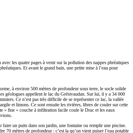
n avec les quatre pages à venir sur la pollution des nappes phréatiques
hréatiques. Et avant le grand bain, une petite mise à l’eau pour
forme, à environ 500 mètres de profondeur sous terre, le socle solide
ue les géologues appellent le lac du Grésivaudan. Sur lui, il y a 34 000
ers. Ce n’est pas très difficile de se représenter ce lac, la vallée
gile et limons. Ce sont ensuite les rivières, libres de couler sur cette
 « fine » couche à infiltration facile coule le Drac et les eaux
uvions.
ur faire un puits dans son jardin, une fontaine ou remplir une piscine.
dre 70 mètres de profondeur : c’est la qu’on vient puiser l’eau potable