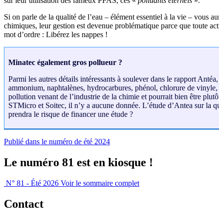
sur leur utilisation des fameux PFAS, ces «
polluants éternels
».
Si on parle de la qualité de l’eau – élément essentiel à la vie – vous 
chimiques, leur gestion est devenue problématique parce que toute action
mot d’ordre : Libérez les nappes !
Minatec également gros pollueur ?
Parmi les autres détails intéressants à soulever dans le rapport Anté
ammonium, naphtalènes, hydrocarbures, phénol, chlorure de vinyle, be
pollution venant de l’industrie de la chimie et pourrait bien être pl
STMicro et Soitec, il n’y a aucune donnée. L’étude d’Antea sur la
prendra le risque de financer une étude ?
Publié dans le numéro de été 2024
Le numéro 81 est en kiosque !
N° 81 - Été 2026
Voir le sommaire complet
Contact