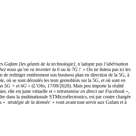
s Gafam [les géants de la technologie], n’adopte pas l’ubérisation
 chez nous qu’on va inventer la 6 ou la 7G !
» On ne listera pas ici les
in de rediriger entièrement son business plan en direction de la 5G, à
où se sont déroulés les tests grenoblois sur la 5G, et où sont en
aux 5G + et 6G
» (
L’Obs
, 17/09/2020). Mais peu importe la réalité
er, elle est juste virtuelle et «
retransmise en direct sur Facebook
»,
re dans la multinationale STMicroélectronics, est par contre chargée
la «
stratégie de la donnée
» vont avant tout servir aux Gafam et à