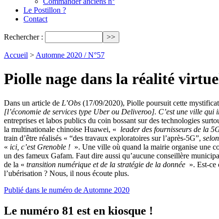
Commander anciens n°
Le Postillon ?
Contact
Rechercher :
Accueil
>
Automne 2020 / N°57
Piolle nage dans la réalité virtue
Dans un article de
L’Obs
(17/09/2020), Piolle poursuit cette mystifica
[l’économie de services type Uber ou Deliveroo]. C’est une ville qui i
entreprises et labos publics du coin bossant sur des technologies surto
la multinationale chinoise Huawei, «
leader des fournisseurs de la 5
train d’être réalisés « “des travaux exploratoires sur l’après-5G”,
selon
«
ici, c’est Grenoble !
». Une ville où quand la mairie organise une c
un des fameux Gafam. Faut dire aussi qu’aucune conseillère municipa
de la «
transition numérique et de la stratégie de la donnée
». Est-ce 
l’ubérisation ? Nous, il nous écoute plus.
Publié dans le numéro de Automne 2020
Le numéro 81 est en kiosque !