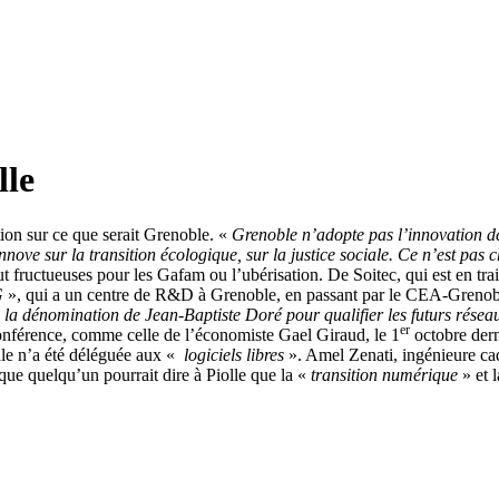
lle
tion sur ce que serait Grenoble. «
Grenoble n’adopte pas l’innovation de
nnove sur la transition écologique, sur la justice sociale. Ce n’est pas
ut fructueuses pour les Gafam ou l’ubérisation. De Soitec, qui est en tra
G
», qui a un centre de R&D à Grenoble, en passant par le CEA-Grenoble, 
 la dénomination de Jean-Baptiste Doré pour qualifier les futurs rése
er
onférence, comme celle de l’économiste Gael Giraud, le 1
octobre derni
le n’a été déléguée aux «
logiciels libres
». Amel Zenati, ingénieure cad
que quelqu’un pourrait dire à Piolle que la «
transition numérique
» et 