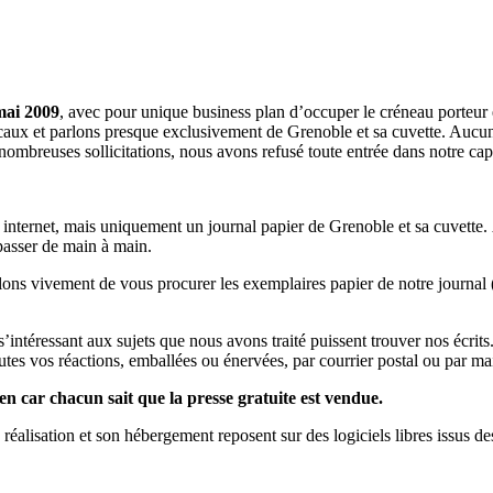
mai 2009
, avec pour unique business plan d’occuper le créneau porteur 
aux et parlons presque exclusivement de Grenoble et sa cuvette. Aucune 
nombreuses sollicitations, nous avons refusé toute entrée dans notre c
a internet, mais uniquement un journal papier de Grenoble et sa cuvette.
 passer de main à main.
llons vivement de vous procurer les exemplaires papier de notre journal 
s s’intéressant aux sujets que nous avons traité puissent trouver nos éc
utes vos réactions, emballées ou énervées, par courrier postal ou par mai
en car chacun sait que la presse gratuite est vendue.
a réalisation et son hébergement reposent sur des logiciels libres issus d