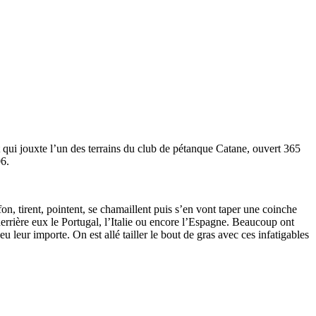
et qui jouxte l’un des terrains du club de pétanque Catane, ouvert 365
06.
n, tirent, pointent, se chamaillent puis s’en vont taper une coinche
derrière eux le Portugal, l’Italie ou encore l’Espagne. Beaucoup ont
eu leur importe. On est allé tailler le bout de gras avec ces infatigables