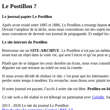
Le Postillon ?
Le journal papier Le Postillon
Après avoir existé entre 1885 et 1886, Le Postillon a ressurgi depuis
Devant l’ampleur de la tâche, nous nous concentrons sur des sujets loc
nous convaincre de devenir son journal de propagande. Et malgré les 
Le site internet du Postillon
Bienvenue sur un
SITE-ARCHIVE
. Le Postillon n’est pas un médi
avant tout un objet dans la vraie vie, qui sent l’encre et qu’on peut se
Plutôt que de se fatiguer les yeux derrière un écran, nous vous consei
déguster sur une terrasse au soleil ou sous la couette.
Si nous avons décidé de réaliser ce site, c’est pour que les internaute
perdre notre temps à modérer. En revanche, nous lirons avec plaisir to
Si notre journal est payant, l’accès à notre site est libre.
Profitez-en bi
Ce site web a été réalisé et est hébergé en partenariat avec
Grésille
. S
2013 - 2026 Le site du journal Le Postillon
Plan du site
|
Se connecter
|
Contact
|
RSS 2.0