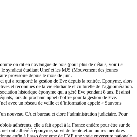
omme on dit en novlangue de bois (pour plus de détails, voir
Le
, le syndicat étudiant Unef et les MJS (Mouvement des jeunes
aire provisoire depuis le mois de juin.
e-ci qui a remporté la gestion de Eve depuis la rentrée. Eponyme, alors
ctives et reconnues de la vie étudiante et culturelle de l’agglomération.
association historique éponyme qui a géré Eve pendant 8 ans. Et ainsi
déquats, lors du prochain appel d’offre pour la gestion de Eve.
’Unef avec un réseau de veille et d’information appelé « Sauvons
un nouveau CA et bureau et clore l’administration judiciaire. Pour
ois adhérents, elle a fait appel à la France entière pour être sur de
Unef ont adhéré à éponyme, suivit de trente-et-un autres membres
qui donne enfin à l’asso éponyme de EVE une vraie envergure nationale