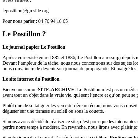
Et les virtuels :
lepostillon@gresille.org
Pour nous parler : 04 76 94 18 65
Le Postillon ?
Le journal papier Le Postillon
Après avoir existé entre 1885 et 1886, Le Postillon a ressurgi depuis
Devant l’ampleur de la tâche, nous nous concentrons sur des sujets loc
nous convaincre de devenir son journal de propagande. Et malgré les 
Le site internet du Postillon
Bienvenue sur un
SITE-ARCHIVE
. Le Postillon n’est pas un médi
avant tout un objet dans la vraie vie, qui sent l’encre et qu’on peut se
Plutôt que de se fatiguer les yeux derrière un écran, nous vous consei
déguster sur une terrasse au soleil ou sous la couette.
Si nous avons décidé de réaliser ce site, c’est pour que les internaute
perdre notre temps à modérer. En revanche, nous lirons avec plaisir to
Si notre journal est payant, l’accès à notre site est libre.
Profitez-en bi