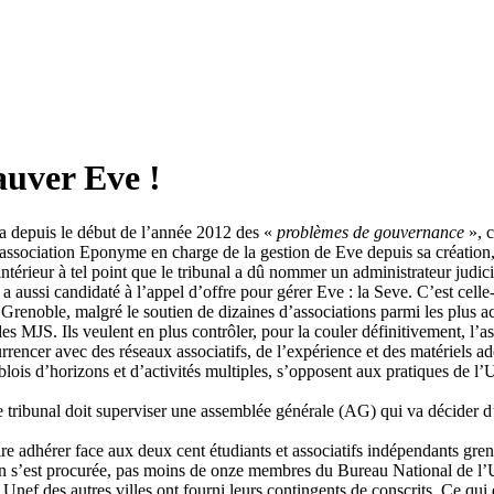
auver Eve !
 a depuis le début de l’année 2012 des «
problèmes de gouvernance
», c
association Eponyme en charge de la gestion de Eve depuis sa création
intérieur à tel point que le tribunal a dû nommer un administrateur judici
a aussi candidaté à l’appel d’offre pour gérer Eve : la Seve. C’est cell
de Grenoble, malgré le soutien de dizaines d’associations parmi les plus a
es MJS. Ils veulent en plus contrôler, pour la couler définitivement, l’
rrencer avec des réseaux associatifs, de l’expérience et des matériels a
lois d’horizons et d’activités multiples, s’opposent aux pratiques de l
 tribunal doit superviser une assemblée générale (AG) qui va décider d’
dhérer face aux deux cent étudiants et associatifs indépendants grenobl
llon s’est procurée, pas moins de onze membres du Bureau National de l’
s Unef des autres villes ont fourni leurs contingents de conscrits. Ce 