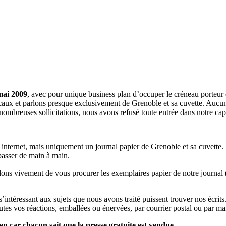
mai 2009
, avec pour unique business plan d’occuper le créneau porteur 
aux et parlons presque exclusivement de Grenoble et sa cuvette. Aucune 
nombreuses sollicitations, nous avons refusé toute entrée dans notre c
a internet, mais uniquement un journal papier de Grenoble et sa cuvette.
 passer de main à main.
llons vivement de vous procurer les exemplaires papier de notre journal 
s s’intéressant aux sujets que nous avons traité puissent trouver nos éc
utes vos réactions, emballées ou énervées, par courrier postal ou par mai
en car chacun sait que la presse gratuite est vendue.