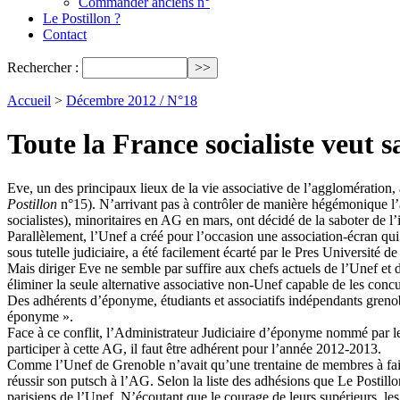
Commander anciens n°
Le Postillon ?
Contact
Rechercher :
Accueil
>
Décembre 2012 / N°18
Toute la France socialiste veut s
Eve, un des principaux lieux de la vie associative de l’agglomération,
Postillon
n°15). N’arrivant pas à contrôler de manière hégémonique l’
socialistes), minoritaires en AG en mars, ont décidé de la saboter de l’
Parallèlement, l’Unef a créé pour l’occasion une association-écran qui 
sous tutelle judiciaire, a été facilement écarté par le Pres Université 
Mais diriger Eve ne semble par suffire aux chefs actuels de l’Unef et d
éliminer la seule alternative associative non-Unef capable de les concu
Des adhérents d’éponyme, étudiants et associatifs indépendants grenob
éponyme ».
Face à ce conflit, l’Administrateur Judiciaire d’éponyme nommé par le
participer à cette AG, il faut être adhérent pour l’année 2012-2013.
Comme l’Unef de Grenoble n’avait qu’une trentaine de membres à faire a
réussir son putsch à l’AG. Selon la liste des adhésions que Le Posti
parisiens de l’Unef. N’écoutant que le courage de leurs supérieurs, le