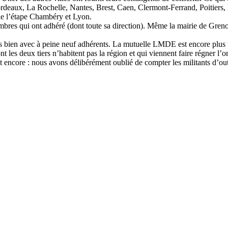
ordeaux, La Rochelle, Nantes, Brest, Caen, Clermont-Ferrand, Poitiers,
 de l’étape Chambéry et Lyon.
res qui ont adhéré (dont toute sa direction). Même la mairie de Grenobl
ns bien avec à peine neuf adhérents. La mutuelle LMDE est encore plus f
 dont les deux tiers n’habitent pas la région et qui viennent faire ré
Et encore : nous avons délibérément oublié de compter les militants d’