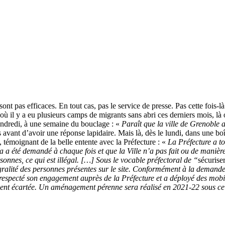
nt pas efficaces. En tout cas, pas le service de presse. Pas cette fois-
 où il y a eu plusieurs camps de migrants sans abri ces derniers mois, là 
 vendredi, à une semaine du bouclage : «
Paraît que la ville de Grenoble 
 avant d’avoir une réponse lapidaire. Mais là, dès le lundi, dans une boî
 témoignant de la belle entente avec la Préfecture : «
La Préfecture a to
a a été demandé à chaque fois et que la Ville n’a pas fait ou de manière
rsonnes, ce qui est illégal. […] Sous le vocable préfectoral de “
sécurise
tégralité des personnes présentes sur le site. Conformément à la demand
 respecté son engagement auprès de la Préfecture et a déployé des mobil
dement écartée. Un aménagement pérenne sera réalisé en 2021‑22 sous c