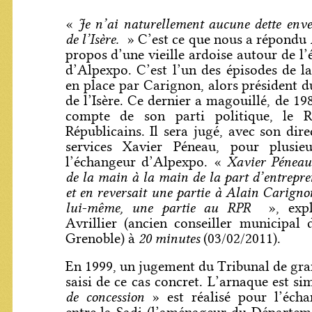
Je n’ai naturellement aucune dette env
«
de l’Isère.
» C’est ce que nous a répondu
propos d’une vieille ardoise autour de l
d’Alpexpo. C’est l’un des épisodes de l
en place par Carignon, alors président d
de l’Isère. Ce dernier a magouillé, de 19
compte de son parti politique, le R
Républicains. Il sera jugé, avec son dir
services Xavier Péneau, pour plusie
Xavier Péneau
l’échangeur d’Alpexpo. «
de la main à la main de la part d’entrepr
et en reversait une partie à Alain Carigno
lui-même, une partie au RPR
», expl
Avrillier (ancien conseiller municipal 
20 minutes
Grenoble) à
(03/02/2011).
En 1999, un jugement du Tribunal de gran
saisi de ce cas concret. L’arnaque est s
de concession
» est réalisé pour l’éch