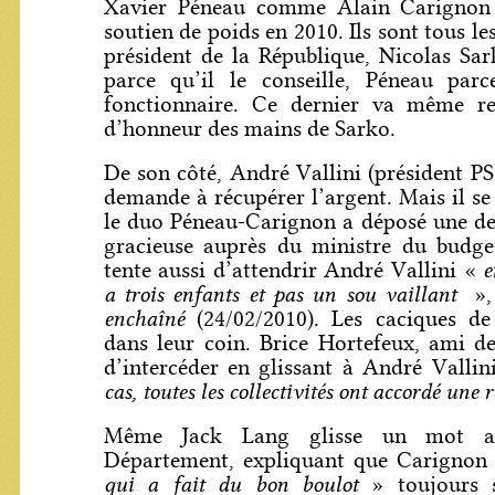
Xavier Péneau comme Alain Carignon 
soutien de poids en 2010. Ils sont tous l
président de la République, Nicolas Sa
parce qu’il le conseille, Péneau parc
fonctionnaire. Ce dernier va même re
d’honneur des mains de Sarko.
De son côté, André Vallini (président P
demande à récupérer l’argent. Mais il s
le duo Péneau-Carignon a déposé une d
gracieuse auprès du ministre du budge
e
tente aussi d’attendrir André Vallini «
a trois enfants et pas un sou vaillant
»,
enchaîné
(24/02/2010). Les caciques de
dans leur coin. Brice Hortefeux, ami d
d’intercéder en glissant à André Vallin
cas, toutes les collectivités ont accordé une
Même Jack Lang glisse un mot au
Département, expliquant que Carigno
qui a fait du bon boulot
» toujours 