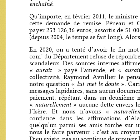
enchaîné
.
Qu’importe, en février 2011, le ministre
cette demande de remise. Péneau et 
payer 253 126,36 euros, assortis de 51 00
(depuis 2004, le temps se fait long). Alors
En 2020, on a tenté d’avoir le fin mot 
com’ du Département refuse de répondre, 
scandaleux. Des sources internes affir
aurait
aurai
«
» payé l’amende, et «
collectivité. Raymond Avrillier le pen
lui met le doute
notre question «
». Car
messages lapidaires, sans aucun docume
paiement, répétant dans un deuxième m
naturellement
«
» aucune dette envers l
naturell
l’Isère. Et nous n’avons «
confiance dans les affirmations d’Al
quelqu’un parmi ses amis tombe sur u
nous le faire parvenir : c’est au croya
Dieu existe, pas au sceptique de prouver l