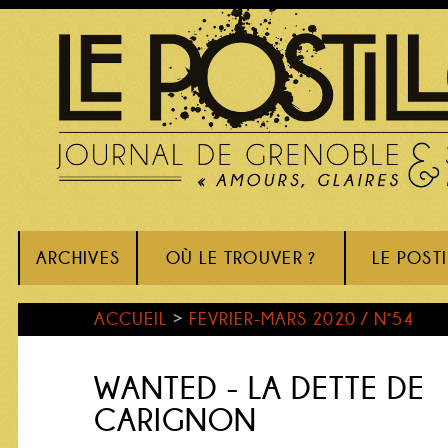
ARCHIVES
OÙ LE TROUVER ?
LE POST
ACCUEIL
>
FEVRIER-MARS 2020 / N°54
WANTED - LA DETTE DE
CARIGNON