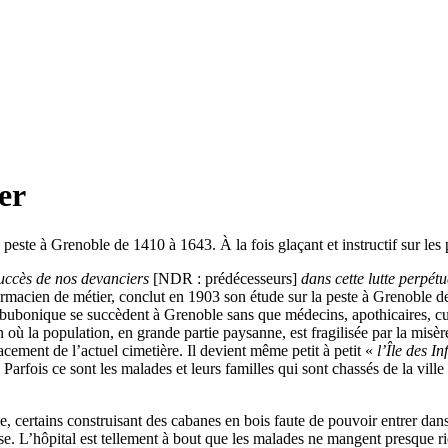
er
te à Grenoble de 1410 à 1643. À la fois glaçant et instructif sur les pa
nsuccès de nos devanciers
[NDR : prédécesseurs]
dans cette lutte perpét
cien de métier, conclut en 1903 son étude sur la peste à Grenoble de
e bubonique se succèdent à Grenoble sans que médecins, apothicaires, cur
n où la population, en grande partie paysanne, est fragilisée par la misè
lacement de l’actuel cimetière. Il devient même petit à petit «
l’Île des In
Parfois ce sont les malades et leurs familles qui sont chassés de la ville
Île, certains construisant des cabanes en bois faute de pouvoir entrer d
e. L’hôpital est tellement à bout que les malades ne mangent presque ri