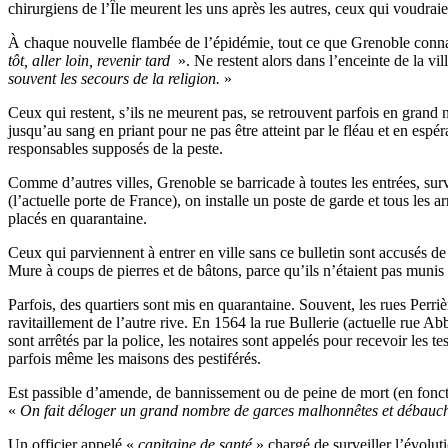
chirurgiens de l’Île meurent les uns après les autres, ceux qui voudr
À chaque nouvelle flambée de l’épidémie, tout ce que Grenoble connaît
tôt, aller loin, revenir tard
». Ne restent alors dans l’enceinte de la vi
souvent les secours de la religion.
»
Ceux qui restent, s’ils ne meurent pas, se retrouvent parfois en grand n
jusqu’au sang en priant pour ne pas être atteint par le fléau et en espé
responsables supposés de la peste.
Comme d’autres villes, Grenoble se barricade à toutes les entrées, sur
(l’actuelle porte de France), on installe un poste de garde et tous les 
placés en quarantaine.
Ceux qui parviennent à entrer en ville sans ce bulletin sont accusés 
Mure à coups de pierres et de bâtons, parce qu’ils n’étaient pas munis
Parfois, des quartiers sont mis en quarantaine. Souvent, les rues Perriè
ravitaillement de l’autre rive. En 1564 la rue Bullerie (actuelle rue Ab
sont arrêtés par la police, les notaires sont appelés pour recevoir les t
parfois même les maisons des pestiférés.
Est passible d’amende, de bannissement ou de peine de mort (en foncti
«
On fait déloger un grand nombre de garces malhonnêtes et débauchées 
Un officier appelé «
capitaine de santé
» chargé de surveiller l’évolu