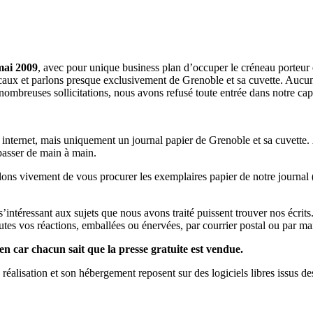
mai 2009
, avec pour unique business plan d’occuper le créneau porteur 
aux et parlons presque exclusivement de Grenoble et sa cuvette. Aucune 
nombreuses sollicitations, nous avons refusé toute entrée dans notre c
a internet, mais uniquement un journal papier de Grenoble et sa cuvette.
 passer de main à main.
llons vivement de vous procurer les exemplaires papier de notre journal 
s s’intéressant aux sujets que nous avons traité puissent trouver nos éc
utes vos réactions, emballées ou énervées, par courrier postal ou par mai
en car chacun sait que la presse gratuite est vendue.
a réalisation et son hébergement reposent sur des logiciels libres issus d