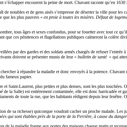
aient s’échapper encourent la peine de mort. Chavant raconte qu’en 1630
 de notables et de gens aisés s’empresse de déserter la ville pour les 
lle que les plus pauvres «
en proie à toutes les misères. Défaut de logem
ombre, tous âges et sexes confondus, pour se fouetter avec tout ce qu’ils 
rant que ces pénitences et flagellations publiques calmeront la colère di
veillées par des gardes et des soldats armés chargés de refuser l’entrée
arrivants doivent se présenter munis de leur «
bulletin de santé
» qui attes
de chercher à répandre la maladie et donc envoyés à la potence. Chavant
 du fameux papier.
re et Saint-Laurent, plus petites et plus denses, sont les plus touchées.
bé de la Salle) est entièrement contaminée, elle est donc barricadée et ga
estaments de toute la rue, que les habitants rédigent depuis leur fenêtre. 
on de sa richesse) quiconque voudrait cacher un proche malade. Les juifs
qui sont établies près de la porte de la Perrière, à cause du danger que
tion de la maladie frappe aux portes des maisons chaque matin et recens