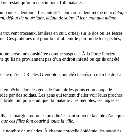
 il ne restait qu’un médecin pour 150 malades.
campagnes alentours. Les autorités leur conseillent même de «
déloger
ent, défaut de nourriture, défaut de soins. Il leur manqua même
trouvent (roseaux, lanières en cuir, orties) sur le dos ou les fesses
vine. Ces pratiques ont pour but d’obtenir le pardon de leur péchés,
 à toute personne considérée comme suspecte. À la Porte Perrière
te qu’ils ne proviennent pas d’un endroit infesté ou qu’ils ont été
 relate qu’en 1581 des Grenoblois ont été chassés du marché de La
 On empêche alors les gens de franchir les ponts et on coupe le
rdée par des soldats. Les gens qui tentent d’aller voir leurs proches
On brûle tout pour éradiquer la maladie : les meubles, les linges et
, les marginaux ou les prostituées sont souvent la cible d’attaques :
 ces filles font courir à toute la ville.
»
e le nombre de malades. À chaque nouvelle épidémie, les autorités