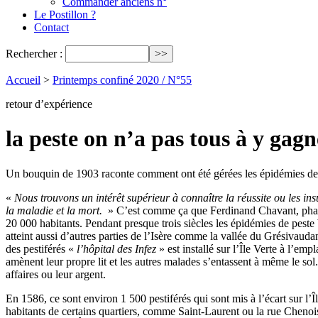
Commander anciens n°
Le Postillon ?
Contact
Rechercher :
Accueil
>
Printemps confiné 2020 / N°55
retour d’expérience
la peste on n’a pas tous à y gagn
Un bouquin de 1903 raconte comment ont été gérées les épidémies de pes
«
Nous trouvons un intérêt supérieur à connaître la réussite ou les i
la maladie et la mort.
» C’est comme ça que Ferdinand Chavant, pharma
20 000 habitants. Pendant presque trois siècles les épidémies de pest
atteint aussi d’autres parties de l’Isère comme la vallée du Grésivauda
des pestiférés «
l’hôpital des Infez
» est installé sur l’Île Verte à l’emp
amènent leur propre lit et les autres malades s’entassent à même le sol. 
affaires ou leur argent.
En 1586, ce sont environ 1 500 pestiférés qui sont mis à l’écart sur l’
habitants de certains quartiers, comme Saint-Laurent ou la rue Chenois