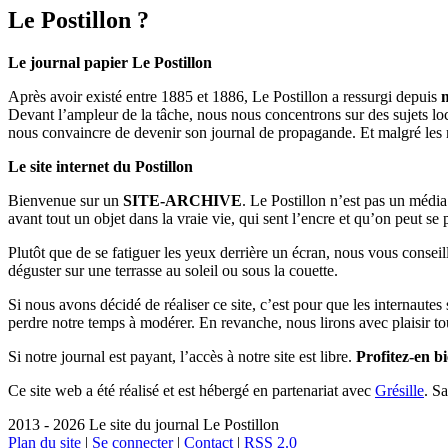
Le Postillon ?
Le journal papier Le Postillon
Après avoir existé entre 1885 et 1886, Le Postillon a ressurgi depuis
Devant l’ampleur de la tâche, nous nous concentrons sur des sujets loc
nous convaincre de devenir son journal de propagande. Et malgré les 
Le site internet du Postillon
Bienvenue sur un
SITE-ARCHIVE
. Le Postillon n’est pas un médi
avant tout un objet dans la vraie vie, qui sent l’encre et qu’on peut se
Plutôt que de se fatiguer les yeux derrière un écran, nous vous consei
déguster sur une terrasse au soleil ou sous la couette.
Si nous avons décidé de réaliser ce site, c’est pour que les internaute
perdre notre temps à modérer. En revanche, nous lirons avec plaisir to
Si notre journal est payant, l’accès à notre site est libre.
Profitez-en bi
Ce site web a été réalisé et est hébergé en partenariat avec
Grésille
. S
2013 - 2026 Le site du journal Le Postillon
Plan du site
|
Se connecter
|
Contact
|
RSS 2.0