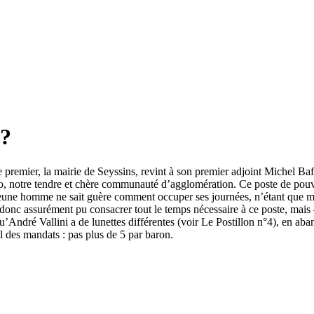
 ?
Le premier, la mairie de Seyssins, revint à son premier adjoint Michel Baf
tro, notre tendre et chère communauté d’agglomération. Ce poste de pouvoi
jeune homme ne sait guère comment occuper ses journées, n’étant que mai
onc assurément pu consacrer tout le temps nécessaire à ce poste, mais –
 qu’André Vallini a de lunettes différentes (voir Le Postillon n°4), en 
ul des mandats : pas plus de 5 par baron.