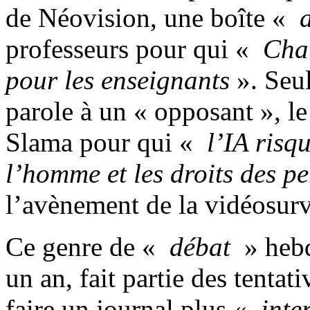
de Néovision, une boîte «
a
professeurs pour qui «
Chat
pour les enseignants
». Seul
parole à un « opposant », le
Slama pour qui «
l’IA risqu
l’homme et les droits des p
l’avènement de la vidéosurve
Ce genre de «
débat
» hebd
un an, fait partie des tenta
faire un journal plus «
inter