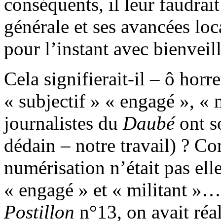
conséquents, il leur faudrai
générale et ses avancées loc
pour l’instant avec bienveil
Cela signifierait-il – ô horr
« subjectif » « engagé », « 
journalistes du
Daubé
ont s
dédain – notre travail) ? Co
numérisation n’était pas ell
« engagé » et « militant »…
Postillon
n°13, on avait réal