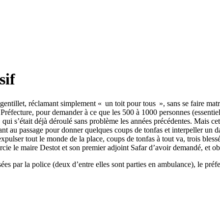
sif
gentillet, réclamant simplement « un toit pour tous », sans se faire matra
 Préfecture, pour demander à ce que les 500 à 1000 personnes (essentiell
n, qui s’était déjà déroulé sans problème les années précédentes. Mais c
fitant au passage pour donner quelques coups de tonfas et interpeller u
pulser tout le monde de la place, coups de tonfas à tout va, trois blessé
cie le maire Destot et son premier adjoint Safar d’avoir demandé, et obt
s par la police (deux d’entre elles sont parties en ambulance), le préfe