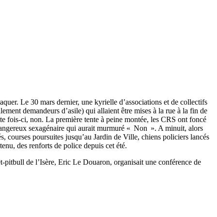
quer. Le 30 mars dernier, une kyrielle d’associations et de collectifs
ement demandeurs d’asile) qui allaient être mises à la rue à la fin de
ette fois-ci, non. La première tente à peine montée, les CRS ont foncé
n dangereux sexagénaire qui aurait murmuré « Non ». A minuit, alors
s, courses poursuites jusqu’au Jardin de Ville, chiens policiers lancés
enu, des renforts de police depuis cet été.
t-pitbull de l’Isère, Eric Le Douaron, organisait une conférence de