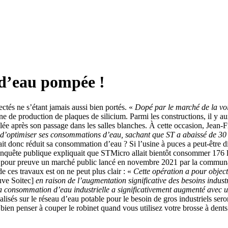
 d’eau pompée !
ctés ne s’étant jamais aussi bien portés. «
Dopé par le marché de la vo
 de production de plaques de silicium. Parmi les constructions, il y a
illée après son passage dans les salles blanches. À cette occasion, Jea
d’optimiser ses consommations d’eau, sachant que ST a abaissé de 30 %
ait donc réduit sa consommation d’eau ? Si l’usine à puces a peut-être 
enquête publique expliquait que STMicro allait bientôt consommer 176 l
eut pour preuve un marché public lancé en novembre 2021 par la commu
de ces travaux est on ne peut plus clair : «
Cette opération a pour objec
uve Soitec]
en raison de l’augmentation significative des besoins indu
a consommation d’eau industrielle a significativement augmenté avec un
lisés sur le réseau d’eau potable pour le besoin de gros industriels ser
 bien penser à couper le robinet quand vous utilisez votre brosse à dent