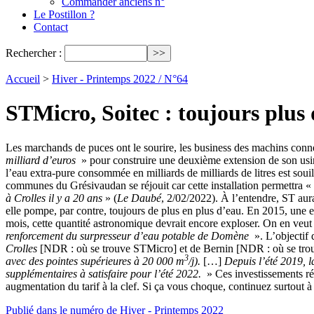
Commander anciens n°
Le Postillon ?
Contact
Rechercher :
Accueil
>
Hiver - Printemps 2022 / N°64
STMicro, Soitec : toujours plus
Les marchands de puces ont le sourire, les business des machins conne
milliard d’euros
» pour construire une deuxième extension de son usine
l’eau extra-pure consommée en milliards de milliards de litres est sou
communes du Grésivaudan se réjouit car cette installation permettra «
à Crolles il y a 20 ans
» (
Le Daubé
, 2/02/2022). À l’entendre, ST aur
elle pompe, par contre, toujours de plus en plus d’eau. En 2015, une 
mois, cette quantité astronomique devrait encore exploser. On en v
renforcement du surpresseur d’eau potable de Domène
». L’objectif 
Crolles
[NDR : où se trouve STMicro] et de Bernin [NDR : où se tro
3
avec des pointes supérieures à 20 000 m
/j).
[…]
Depuis l’été 2019, l
supplémentaires à satisfaire pour l’été 2022.
» Ces investissements réa
augmentation du tarif à la clef. Si ça vous choque, continuez surtout à
Publié dans le numéro de Hiver - Printemps 2022