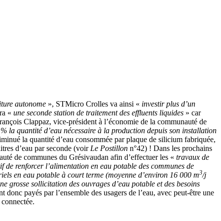
iture autonome
», STMicro Crolles va ainsi «
investir plus d’un
ura «
une seconde station de traitement des effluents liquides
» car
n-François Clappaz, vice-président à l’économie de la communauté de
 la quantité d’eau nécessaire à la production depuis son installation
diminué la quantité d’eau consommée par plaque de silicium fabriquée,
itres d’eau par seconde (voir
Le Postillon
n°42) ! Dans les prochains
nauté de communes du Grésivaudan afin d’effectuer les «
travaux de
tif de renforcer l’alimentation en eau potable des communes de
3
striels en eau potable à court terme (moyenne d’environ 16 000 m
/j
e grosse sollicitation des ouvrages d’eau potable et des besoins
ont donc payés par l’ensemble des usagers de l’eau, avec peut-être une
s connectée.