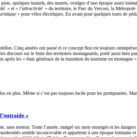
ne piste, quelques tunnels, des murets, vestiges d’une époque assez loint
vité
» et «
l’attractivité
» du territoire, le Parc du Vercors, la Métro
uristique
» pour vélos électriques. En avant pour quelques tours de pédal
stillon
. Cinq années ont passé et ce concept flou est toujours omniprésen
i les discours sur le futur des territoires montagnards, porté aussi bien
is après les « états généraux de la transition du tourisme en montagne »
s en plus. Même si c’est pas toujours facile pour les pratiquantes. Marci
d’entraide »
oute, sans moteur. Toute l’année, malgré six mois enneigés et les dange
 modernités semble inconcevable et appartenir à une époque lointaine et