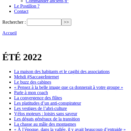
Commander anciens n°
Le Postillon ?
Contact
Rechercher :
Accueil
ÉTÉ 2022
La maison des habitants et le cagibi des associations
Mehdi #SaccageInternet
Le buzz des cabines
« Pensez à la belle image que ça donnerait à votre groupe »
Parle à mon coach
La convergence des flûtes
Les platitudes d’un anti-conspirateur
Les vestiges de l’abri-culture
Vélos moteurs : loisirs sans saveur
Les dégats généraux de la transition
La chasse au mâle des montagnes
« À l’époque, dans la vallée, il y avait beaucoup d’entraide »