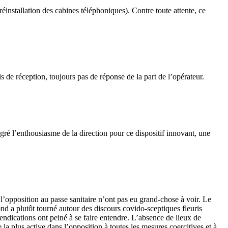
nstallation des cabines téléphoniques). Contre toute attente, ce
de réception, toujours pas de réponse de la part de l’opérateur.
ré l’enthousiasme de la direction pour ce dispositif innovant, une
l’opposition au passe sanitaire n’ont pas eu grand-chose à voir. Le
ond a plutôt tourné autour des discours covido-sceptiques fleuris
ndications ont peiné à se faire entendre. L’absence de lieux de
la plus active dans l’opposition à toutes les mesures coercitives et à