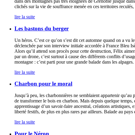
dans des montagnes pas très éloignées de Grenoble jusque dans
clichés sur la vie de souffrance menée en ces territoires reculés
lire la suite
Les bastons du berger
Un héros. C’est ce qu’on s’est dit cet automne quand on a vu les 
déclenchée par son interview initiale accordée à France Bleu Isè
Alors qu’il attend son procès pour cette destruction, Félix aime
par un drone, c’est surtout à cause des différents conflits d’usag
montagne : c’est parti pour une grande balade dans les alpages.
lire la suite
Charbon pour le moral
Jusqu’à peu, les charbonnières ne semblaient appartenir qu’au pas
de transformer le bois en charbon. Mais depuis quelque temps, d
apprentissage d’un savoir-faire ancestral, créations artistiques
liberté festifs, de plus en plus rares par ailleurs. Balade au pays
lire la suite
Pour le Néron