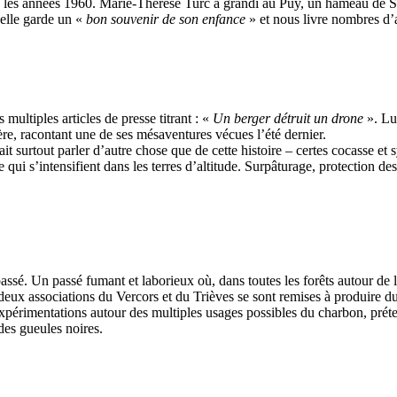
 les années 1960. Marie-Thérèse Turc a grandi au Puy, un hameau de S
, elle garde un «
bon souvenir de son enfance
» et nous livre nombres d’
multiples articles de presse titrant : «
Un berger détruit un drone
». Lu
re, racontant une de ses mésaventures vécues l’été dernier.
rait surtout parler d’autre chose que de cette histoire – certes cocasse 
e qui s’intensifient dans les terres d’altitude. Surpâturage, protection de
sé. Un passé fumant et laborieux où, dans toutes les forêts autour de la
eux associations du Vercors et du Trièves se sont remises à produire du
, expérimentations autour des multiples usages possibles du charbon, pré
 des gueules noires.