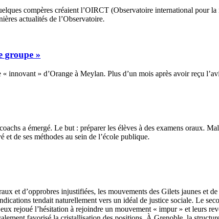
ques compères créaient l’OIRCT (Observatoire international pour la réi
ières actualités de l’Observatoire.
re groupe »
« innovant » d’Orange à Meylan. Plus d’un mois après avoir reçu l’avis 
oachs a émergé. Le but : préparer les élèves à des examens oraux. Malg
vé et de ses méthodes au sein de l’école publique.
aux et d’opprobres injustifiées, les mouvements des Gilets jaunes et de 
ndications tendait naturellement vers un idéal de justice sociale. Le sec
eux rejoué l’hésitation à rejoindre un mouvement « impur » et leurs reve
ment favorisé la cristallisation des positions. À Grenoble, la structure 