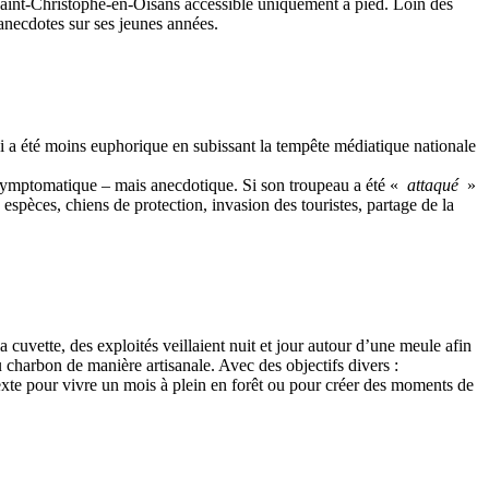
aint-Christophe-en-Oisans accessible uniquement à pied. Loin des
anecdotes sur ses jeunes années.
i a été moins euphorique en subissant la tempête médiatique nationale
et symptomatique – mais anecdotique. Si son troupeau a été «
attaqué
»
s espèces, chiens de protection, invasion des touristes, partage de la
 cuvette, des exploités veillaient nuit et jour autour d’une meule afin
 charbon de manière artisanale. Avec des objectifs divers :
texte pour vivre un mois à plein en forêt ou pour créer des moments de