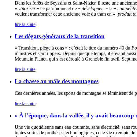
Dans les forêts de Seyssins et Saint-Nizier, il reste une ancien
«
valoriser
» ce patrimoine et de «
développer
» la «
compétiti
veulent transformer cette ancienne voie du tram en «
produit to
lire la suite
Les dégats généraux de la transition
« Transition, piège à cons » : c’était le titre du numéro 40 du
Po
ministres et start-uppers. Depuis quelque temps, il envahit auss
Mountain Planet, qui s’est déroulé à Grenoble fin avril. Sept mo
lire la suite
La chasse au mâle des montagnes
Ces dernières années, les sports de montagne se féminisent de plu
lire la suite
« À l’époque, dans la vallée, il y avait beaucoup 
Une vie quotidienne sans eau courante, sans électricité, sans r
toutes sortes de prothèses technologiques, cette vie exempte de