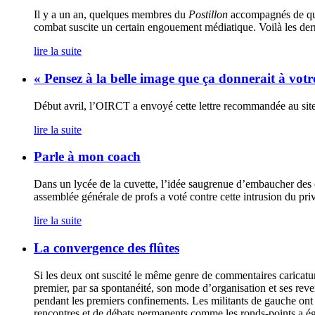
Il y a un an, quelques membres du
Postillon
accompagnés de quel
combat suscite un certain engouement médiatique. Voilà les dern
lire la suite
« Pensez à la belle image que ça donnerait à vot
Début avril, l’OIRCT a envoyé cette lettre recommandée au site 
lire la suite
Parle à mon coach
Dans un lycée de la cuvette, l’idée saugrenue d’embaucher des c
assemblée générale de profs a voté contre cette intrusion du pri
lire la suite
La convergence des flûtes
Si les deux ont suscité le même genre de commentaires caricatur
premier, par sa spontanéité, son mode d’organisation et ses reve
pendant les premiers confinements. Les militants de gauche ont 
rencontres et de débats permanents comme les ronds-points a égale