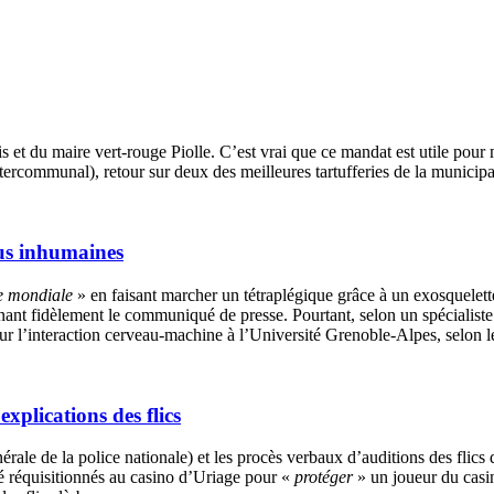
s et du maire vert-rouge Piolle. C’est vrai que ce mandat est utile pour
tercommunal), retour sur deux des meilleures tartufferies de la municipal
us inhumaines
e mondiale
» en faisant marcher un tétraplégique grâce à un exosquelett
nant fidèlement le communiqué de presse. Pourtant, selon un spécialiste 
 sur l’interaction cerveau-machine à l’Université Grenoble-Alpes, selon l
xplications des flics
rale de la police nationale) et les procès verbaux d’auditions des flics 
té réquisitionnés au casino d’Uriage pour «
protéger
» un joueur du casin