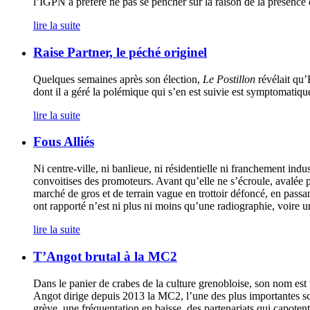
l’IGPN a préféré ne pas se pencher sur la raison de la présence d
lire la suite
Raise Partner, le péché originel
Quelques semaines après son élection,
Le Postillon
révélait qu’
dont il a géré la polémique qui s’en est suivie est symptomatiq
lire la suite
Fous Alliés
Ni centre-ville, ni banlieue, ni résidentielle ni franchement indus
convoitises des promoteurs. Avant qu’elle ne s’écroule, avalée
marché de gros et de terrain vague en trottoir défoncé, en passan
ont rapporté n’est ni plus ni moins qu’une radiographie, voire
lire la suite
T’Angot brutal à la MC2
Dans le panier de crabes de la culture grenobloise, son nom est t
Angot dirige depuis 2013 la MC2, l’une des plus importantes scèn
grève, une fréquentation en baisse, des partenariats qui capotent