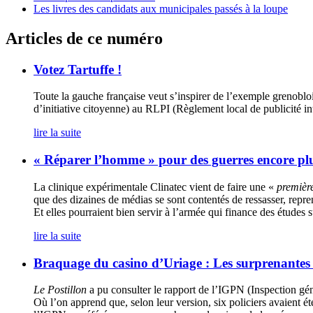
Les livres des candidats aux municipales passés à la loupe
Articles de ce numéro
Votez Tartuffe !
Toute la gauche française veut s’inspirer de l’exemple grenobloi
d’initiative citoyenne) au RLPI (Règlement local de publicité in
lire la suite
« Réparer l’homme » pour des guerres encore pl
La clinique expérimentale Clinatec vient de faire une «
premièr
que des dizaines de médias se sont contentés de ressasser, repre
Et elles pourraient bien servir à l’armée qui finance des études
lire la suite
Braquage du casino d’Uriage : Les surprenantes e
Le Postillon
a pu consulter le rapport de l’IGPN (Inspection géné
Où l’on apprend que, selon leur version, six policiers avaient é