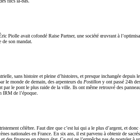
es flics là-bas.
Éric Piolle avait cofondé Raise Partner, une société œuvrant à l’optimisat
ue de son mandat.
trielle, sans histoire et pleine d’histoires, et presque inchangée depuis le
 par le monde de demain, des arpenteurs du
Postillon
y ont passé 24h des 
t par le pont le plus raide de la ville. Ils ont même retrouvé des pannea
 un IRM de l’époque.
ristement célèbre. Faut dire que c’est lui qui a le plus d’argent, et don
es nationales en France. En six ans, il est parvenu à obtenir de sacrés 
 et des finance­s en piteux état. Ce qui ne l’empêche pas de postuler à u