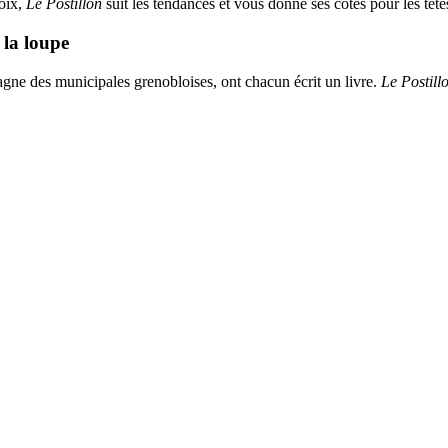
hoix,
Le Postillon
suit les tendances et vous donne ses cotes pour les têt
 la loupe
agne des municipales grenobloises, ont chacun écrit un livre.
Le Postill