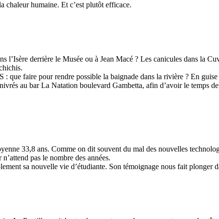
a chaleur humaine. Et c’est plutôt efficace.
ans l’Isère derrière le Musée ou à Jean Macé ? Les canicules dans la Cuv
chichis.
: que faire pour rendre possible la baignade dans la rivière ? En gui
vrés au bar La Natation boulevard Gambetta, afin d’avoir le temps de co
yenne 33,8 ans. Comme on dit souvent du mal des nouvelles technologi
r n’attend pas le nombre des années.
ment sa nouvelle vie d’étudiante. Son témoignage nous fait plonger dans