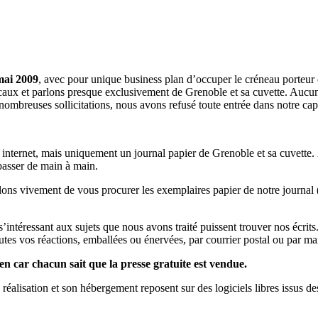
mai 2009
, avec pour unique business plan d’occuper le créneau porteur 
aux et parlons presque exclusivement de Grenoble et sa cuvette. Aucune 
nombreuses sollicitations, nous avons refusé toute entrée dans notre c
a internet, mais uniquement un journal papier de Grenoble et sa cuvette.
 passer de main à main.
llons vivement de vous procurer les exemplaires papier de notre journal 
s s’intéressant aux sujets que nous avons traité puissent trouver nos éc
utes vos réactions, emballées ou énervées, par courrier postal ou par mai
en car chacun sait que la presse gratuite est vendue.
a réalisation et son hébergement reposent sur des logiciels libres issus d