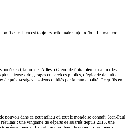
ion fiscale. Il en est toujours actionnaire aujourd’hui. La manière
s années 60, la rue des Alliés à Grenoble finira bien par attirer les
plus intenses, de garages en services publics, d’épicerie de nuit en
ux de pub, vestiges insolents oubliés par la municipalité. Ce qu’ils en
c de pouvoir dans ce petit milieu où tout le monde se connaît. Jean-Paul
résultats : une vingtaine de départs de salariés depuis 2015, une
n troisième mandat. La culture c’est bien, le pouvoir c’est mieux.